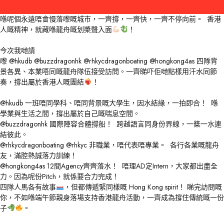
喺呢個永遠唔會慢落嚟嘅城市，一齊撐，一齊快，一齊不停向前。 香港
人嘅精神，就藏喺龍舟嘅划槳聲入面
！
今次我哋請
嚟
@hkudb
@buzzdragonhk
@rhkycdragonboating
@hongkong4as
四隊背
景各異、本業唔同嘅龍舟隊伍接受訪問。一齊睇吓佢哋點樣用汗水同節
奏，撐出屬於香港人嘅團結
！
@hkudb
一班唔同學科、唔同背景嘅大學生，因水結緣，一拍即合！ 喺
學業與生活之間，撐出屬於自己嘅喘息空間。
@buzzdragonhk
國際陣容合體撐船！ 跨越語言同身份界線，一槳一水連
結彼此。
@rhkycdragonboating
@rhkyc
非職業，唔代表唔專業。 各行各業嘅龍舟
友，滿腔熱誠落力訓練！
@hongkong4as
12間Agency齊齊落水！ 唔理AD定Intern，大家都出盡全
力。因為呢份Pitch，就係要合力完成！
四隊人馬各有故事
，但都傳遞緊同樣嘅 Hong Kong spirit！ 睇完訪問嘅
你，不如喺端午節親身落場支持香港龍舟活動，一齊成為撐住傳統嘅一份
子
。