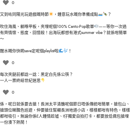
0
又到咗同陽光玩遊戲嘅時節
，鍾意玩水嘅你準備成點
？
吹住海風、躺喺甲板，夾埋呢個100% Canto-Pop歌單
——等你一次過
有齊情懷、態度、回憶殺！出海玩都想有港式summer vibe？就係咁簡單
～
醒水嘅你快啲save定呢個playlist啦
！
0
每次夾餸前都諗一諗：黑定白先係公筷？
一人
一票
終結世紀迷思
0
係，呢日就係要去搶！長洲太平清醮呢個節日唔係傳統咁簡單，搶包山、
搶頭位睇飄色巡遊，仲要搶住幫襯長洲地道小店，樣樣都咁有特色，樣樣
都咁吸引。無論你係E人鍾情趁墟、I仔獨愛自拍打卡，都要放低偶包搶埋
一份湊下熱鬧！