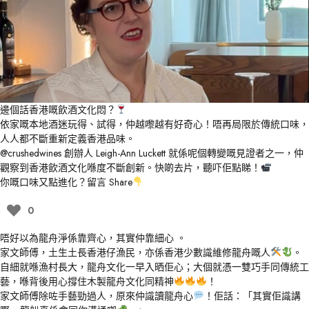
邊個話香港嘅飲酒文化悶？
依家嘅本地酒迷玩得、試得，仲越嚟越有好奇心！唔再局限於傳統口味，
人人都不斷重新定義香港品味。
@crushedwines
創辦人 Leigh-Ann Luckett 就係呢個轉變嘅見證者之一，仲
觀察到香港飲酒文化喺度不斷創新。快啲去片，聽吓佢點睇！
你嘅口味又點進化？留言 Share
0
唔好以為龍舟淨係靠齊心，其實仲靠細心 。
家文師傅，土生土長香港仔漁民，亦係香港少數識維修龍舟嘅人
。
自細就喺漁村長大，龍舟文化一早入晒佢心；大個就憑一雙巧手同傳統工
藝，喺背後用心撐住木製龍舟文化同精神
！
家文師傅除咗手藝勁過人，原來仲識讀龍舟心
！佢話：「其實佢識講