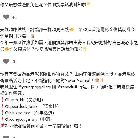
你又最想做邊個角色呢？快啲
投票
話我哋知啦
+1
天氣越嚟越熱，討論都一樣越見火熱
！第43屆香港電影金像獎就喺今
個星期日登場！
今年一如以往強手如雲，邊個攞獎都唔出奇。我哋已經揀好自己嘅心水之
選
你又撐邊個？快啲喺留言區話我哋知啦
0
你有冇發掘過香港呢啲隱世藝術寶藏？ 由荷李活道到深水埗，香港嘅藝
術景點活力十足、不斷進化，絕對Never Normal！
我哋跟住
@youngsoygallery
嘅
@reneeluiii
行咗一圈，睇吓佢平時喺邊度
搵創作靈感：
@heath_hk
（尖沙咀）
@upperdeck_tainan
（深水埗）
@the_xevarion
（荷李活道）
@youngsoygallery
（中環）
Save低呢個藝術地圖，一間間慢慢行啦！