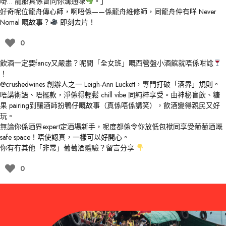
嘢… 龍船真係會同你溝通㗎
。」
好奇呢位龍舟傳心師，啊唔係——係龍舟維修師，同龍舟仲有咩 Never
Nomal 嘅故事？
即刻去片！
0
飲酒一定要fancy又嚴肅？呢間「全女班」嘅西營盤小酒館就唔係咁諗
！
@crushedwines
創辦人之一 Leigh-Ann Luckett，專門打破「酒界」規則。
唔講術語、唔擺款，淨係得輕鬆 chill vibe 同純粹享受。由神秘盲飲、糖
果 pairing到釀酒師扮鴨仔嘅故事（真係唔係講笑），飲酒變得親民又好
玩。
無論你係酒界expert定酒場新手，呢度都係令你放低包袱同享受葡萄酒嘅
safe space！唔使認真，一樣可以好開心。
你有冇其他「非常」葡萄酒體驗？留言分享
0