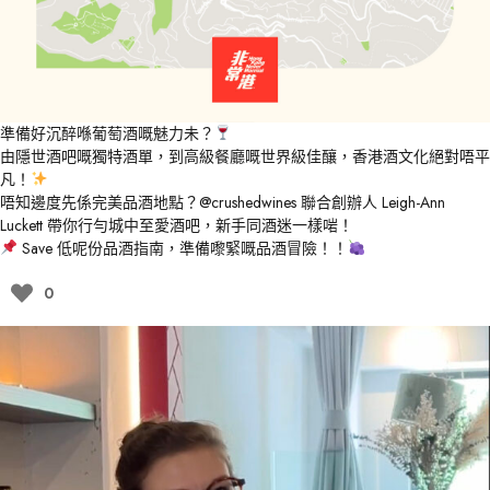
準備好沉醉喺葡萄酒嘅魅力未？
由隱世酒吧嘅獨特酒單，到高級餐廳嘅世界級佳釀，香港酒文化絕對唔平
凡！
唔知邊度先係完美品酒地點？
@crushedwines
聯合創辦人 Leigh-Ann
Luckett 帶你行勻城中至愛酒吧，新手同酒迷一樣啱！
Save 低呢份品酒指南，準備嚟緊嘅品酒冒險！！
0