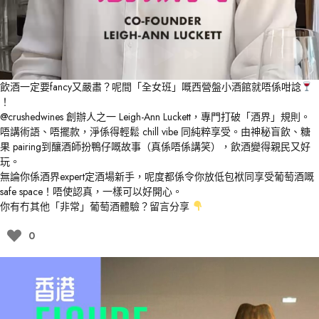
飲酒一定要fancy又嚴肅？呢間「全女班」嘅西營盤小酒館就唔係咁諗
！
@crushedwines
創辦人之一 Leigh-Ann Luckett，專門打破「酒界」規則。
唔講術語、唔擺款，淨係得輕鬆 chill vibe 同純粹享受。由神秘盲飲、糖
果 pairing到釀酒師扮鴨仔嘅故事（真係唔係講笑），飲酒變得親民又好
玩。
無論你係酒界expert定酒場新手，呢度都係令你放低包袱同享受葡萄酒嘅
safe space！唔使認真，一樣可以好開心。
你有冇其他「非常」葡萄酒體驗？留言分享
0