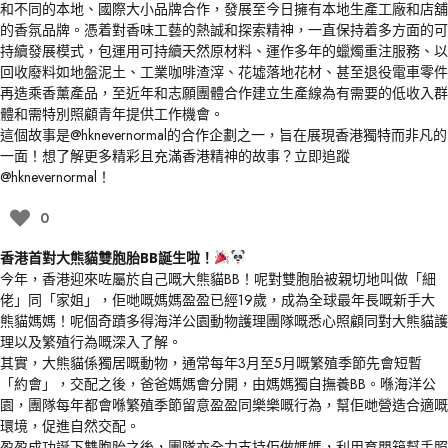
和不同的本地、國際大小品牌合作，發展至今日擁有本地生產工廠和店舖
的香氛品牌。憑着對香味工藝的熱誠和探索精神，一直保持着多方面的可
持續發展模式，包運用可持續天然原材料、運作多年的蠟燭重注服務、以
回收廢料如地盤泥土、工業咖啡渣滓、花墟落地花材、甚至退役電車零件
再造乘香薰產品，至近年和志願團體合作建立生產線為有需要的低收入群
體和需特別照顧青年提供工作機會。
這個故事是@hknevernormal的合作企劃之一，旨在展現香港獨特而非凡的
一面！想了解更多精彩且充滿香港精神的故事？立即追蹤
@hknevernormal！
0
香港首對大熊貓雙胞胎BB誕生啦！
今年，香港迎來咗屬於自己嘅大熊貓BB！呢對雙胞胎被親切地叫做「細
佬」同「家姐」，佢哋嘅媽媽盈盈已經19歲，成為全球最年長嘅新手大
熊貓媽媽！呢個奇蹟多得海洋公園動物護理團隊嘅悉心照顧同對大熊貓護
理以及繁殖行為嘅深入了解。
其實，大熊貓係獨居嘅動物，通常每年3月至5月嘅繁殖季節先會短暫
「約會」，交配之後，爸爸媽媽會分開，由媽媽獨自撫養BB。喺海洋公
園，團隊每年都會喺繁殖季節留意盈盈同樂樂嘅行為，幫佢哋營造合適嘅
環境，促進自然交配。
盈盈成功誕下雙胞胎之後，團隊亦全力支持佢做媽媽，利用育嬰箱幫手照