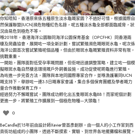
你知唔知，香港原來係五種原生淡水龜嘅家園？不過好可惜，根據國際自
然保護聯盟(IUCN)瀕危物種紅色名錄，呢五種淡水龜全部都面臨威脅，狀
況由易危到極危不等。
喺2018年，香港海洋公園聯同海洋公園保育基金（OPCFHK）同香港兩
棲及爬蟲協會，展開咗一項全新計劃，嘗試繁殖瀕危嘅眼斑水龜。呢次係
海洋公園首次嘗試繁殖呢個品種，但由於眼斑水龜嘅繁殖資料非常有限，
挑戰重重。
一開始，團隊面對低受孕率嘅問題，但佢哋迅速調整策略，建立咗一個模
擬眼斑水龜自然棲息環境嘅戶外飼養設施，成功促使呢啲龜進行繁殖。
為咗進一步完善方法，團隊與本地同國際專家合作，並喺漁護署同IUCN
嘅支持下，舉辦咗一連3.5日嘅專家會議，集合多個保育團體及學者嘅力
量合作推動保育工作。
經過努力不懈嘅嘗試，團隊成功孵化出五隻眼斑水龜BB！而家呢個計劃
更進一步，將繁殖工作擴展到一個極危物種—大頭龜！
0
BeCandle於15年前由設計師Xavier曾首彥創辦，由一個人的小工作室到西
貢街坊組成的小團隊，透過不斷摸索、實驗、到世界各地擺攤檔和展覽，