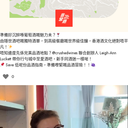
準備好沉醉喺葡萄酒嘅魅力未？
由隱世酒吧嘅獨特酒單，到高級餐廳嘅世界級佳釀，香港酒文化絕對唔平
凡！
唔知邊度先係完美品酒地點？
@crushedwines
聯合創辦人 Leigh-Ann
Luckett 帶你行勻城中至愛酒吧，新手同酒迷一樣啱！
Save 低呢份品酒指南，準備嚟緊嘅品酒冒險！！
0