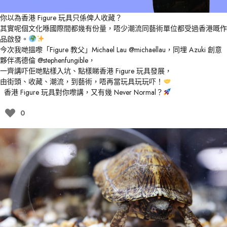
你以為香港 Figure 玩具只係俾人收藏？
其實呢個文化喺國際間都幾有份量，唔少潮流同藝術單位都受過香港嘅作
品啟發。
今次我哋搵嚟「Figure 教父」Michael Lau
@michaellau
，同埋 Azuki 創意
夥伴馮德倫
@stephenfungible
，
一齊講吓佢哋點樣入坑、點樣睇香港 Figure 玩具發展，
由街頭、收藏、潮流，到藝術，唔再當玩具玩玩吓！
香港 Figure 玩具對你嚟講，又有幾 Never Normal？
0