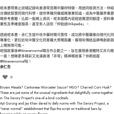
呢本書唔單止詳細記錄咗香港常見嘅中藥材特徵、用途同檢測方法，仲結
合傳統智慧同現代科學，提供準確同權威嘅專業知識，成為中醫藥界重要
嘅參考書籍。比起一般網上資訊，呢本圖鑑內容經過實證同驗證，資料專
業性及準確度極高，甚至有人話佢「仲勁過Wikipedia」。
透過呢本書，余仁生提升咗中藥材嘅可靠性，成功將中醫藥推向現代化同
專業化，更拉近咗中醫文化同普羅大眾嘅距離，展現咗傳統品牌喺創新路
上嘅無限可能。
呢個故事係
@hknevernormal
嘅合作企劃之一，旨在展現香港獨特又非凡嘅
一面！想睇更多精彩又充滿香港「非常」精神嘅故事？快啲追蹤
@hknevernormal
啦！
余仁生
0
Biryani Masala? Cantonese Worcester Sauce? MSG? Charred Corn Husk?
These are just some of the unusual ingredients that delightfully come together
in The Savory Project’s one-of-a-kind cocktails.
Ajit Gurung and Jay Khan dared to defy norms with The Savory Project, a
“never normal” establishment that flips the script on traditional bars by
focusing solely on savory flavors.