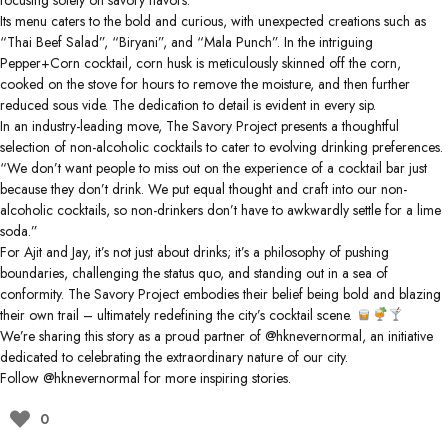
Its menu caters to the bold and curious, with unexpected creations such as
“Thai Beef Salad”, “Biryani”, and “Mala Punch”. In the intriguing
Pepper+Corn cocktail, corn husk is meticulously skinned off the corn,
cooked on the stove for hours to remove the moisture, and then further
reduced sous vide. The dedication to detail is evident in every sip.
In an industry-leading move, The Savory Project presents a thoughtful
selection of non-alcoholic cocktails to cater to evolving drinking preferences.
“We don’t want people to miss out on the experience of a cocktail bar just
because they don’t drink. We put equal thought and craft into our non-
alcoholic cocktails, so non-drinkers don’t have to awkwardly settle for a lime
soda.”
For Ajit and Jay, it’s not just about drinks; it’s a philosophy of pushing
boundaries, challenging the status quo, and standing out in a sea of
conformity. The Savory Project embodies their belief being bold and blazing
their own trail – ultimately redefining the city’s cocktail scene.
We’re sharing this story as a proud partner of
@hknevernormal
, an initiative
dedicated to celebrating the extraordinary nature of our city.
Follow
@hknevernormal
for more inspiring stories.
0