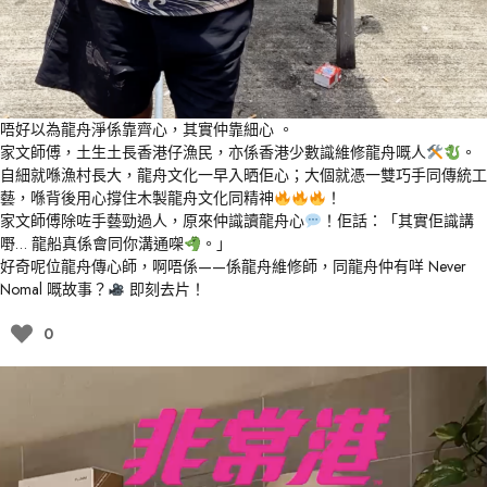
唔好以為龍舟淨係靠齊心，其實仲靠細心 。
家文師傅，土生土長香港仔漁民，亦係香港少數識維修龍舟嘅人
。
自細就喺漁村長大，龍舟文化一早入晒佢心；大個就憑一雙巧手同傳統工
藝，喺背後用心撐住木製龍舟文化同精神
！
家文師傅除咗手藝勁過人，原來仲識讀龍舟心
！佢話：「其實佢識講
嘢… 龍船真係會同你溝通㗎
。」
好奇呢位龍舟傳心師，啊唔係——係龍舟維修師，同龍舟仲有咩 Never
Nomal 嘅故事？
即刻去片！
0