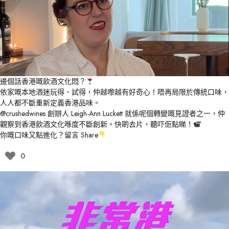
邊個話香港嘅飲酒文化悶？
依家嘅本地酒迷玩得、試得，仲越嚟越有好奇心！唔再局限於傳統口味，
人人都不斷重新定義香港品味。
@crushedwines
創辦人 Leigh-Ann Luckett 就係呢個轉變嘅見證者之一，仲
觀察到香港飲酒文化喺度不斷創新。快啲去片，聽吓佢點睇！
你嘅口味又點進化？留言 Share
0