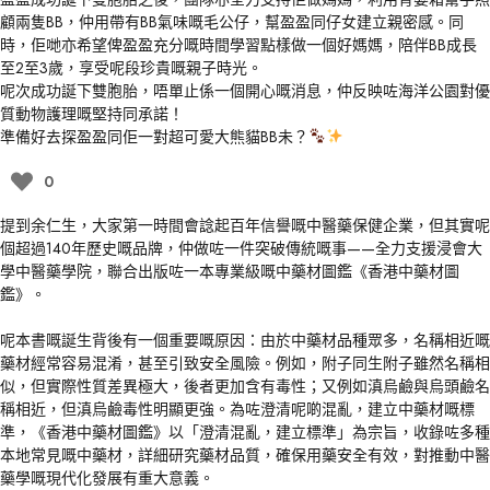
顧兩隻BB，仲用帶有BB氣味嘅毛公仔，幫盈盈同仔女建立親密感。同
時，佢哋亦希望俾盈盈充分嘅時間學習點樣做一個好媽媽，陪伴BB成長
至2至3歲，享受呢段珍貴嘅親子時光。
呢次成功誕下雙胞胎，唔單止係一個開心嘅消息，仲反映咗海洋公園對優
質動物護理嘅堅持同承諾！
準備好去探盈盈同佢一對超可愛大熊貓BB未？
0
提到余仁生，大家第一時間會諗起百年信譽嘅中醫藥保健企業，但其實呢
個超過140年歷史嘅品牌，仲做咗一件突破傳統嘅事——全力支援浸會大
學中醫藥學院，聯合出版咗一本專業級嘅中藥材圖鑑《香港中藥材圖
鑑》。
呢本書嘅誕生背後有一個重要嘅原因：由於中藥材品種眾多，名稱相近嘅
藥材經常容易混淆，甚至引致安全風險。例如，附子同生附子雖然名稱相
似，但實際性質差異極大，後者更加含有毒性；又例如滇烏鹼與烏頭鹼名
稱相近，但滇烏鹼毒性明顯更強。為咗澄清呢啲混亂，建立中藥材嘅標
準，《香港中藥材圖鑑》以「澄清混亂，建立標準」為宗旨，收錄咗多種
本地常見嘅中藥材，詳細研究藥材品質，確保用藥安全有效，對推動中醫
藥學嘅現代化發展有重大意義。