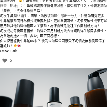
星期零
2
日！
）嘅懷孕期，終於迎來咗呢隻牛鼻鯆
BB
！人工受孕過程仲
非常「貼地」：牛鼻鯆媽媽要保持健康狀態，接受精子注入，仲要定期做
「產檢」，完全係孕婦日常！
呢次牛鼻鯆
BB
誕生，唔單止為恢復海洋生態出一分力，仲幫助研究更多
牛鼻鯆繁殖同行為模式嘅重要數據。更加重要嘅係，呢個突破性成果可以
應用喺其他海洋物種嘅人工繁殖，為保育瀕危物種工作開創新方向！
呢次成功背後嘅意義係，海洋公園用創新方法去守護海洋生態同多樣性，
為香港創造咗一個「非常」嘅正面榜樣。
你去探過呢隻牛鼻鯆
BB
未？ 快啲去海洋公園感受下呢個史無前例嘅添丁
喜訊啦！
Ocean Park
0