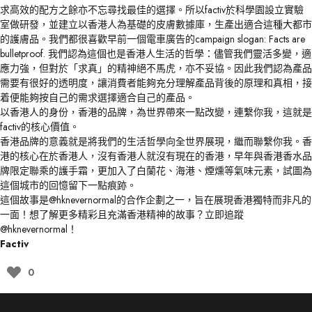
求高效的配方之餘亦不忘尋找最佳的選擇。所以factiv於科學園設立實驗
室做研發，並建立以香港人為基礎的皮膚數據庫，生產出適合這種大都市
的護膚品。我們都很喜歡早前一個電車廣告的campaign slogan: Facts are
bulletproof. 我們認為這個也是香港人生活的哲學：儘管我們靈活多變，適
應力強，但對於「求真」的精神絕不馬虎，亦不妥協。因此我們認為產品
需要有很好的透明度，讓消費者能夠充分理解產品背後的原理和真相，接
着便能夠按自己的需求選擇適合自己的產品。
以香港人的身份，香港的品牌，為世界帶來一點改變，連繫你我，這就是
factiv的核心價值。
香港品牌的意義就是將我們的生活哲學向全世界展現，繼而聯繫你我。香
港的核心在於香港人，沒有香港人就沒有現在的香港，早年與香港香水品
牌限定聯乘的護手霜，更加入了白蘭花、海港、煙燻等氣味元素，試圖為
這個城市的回憶留下一點痕跡。
這個故事是
@hknevernormal
的合作企劃之一，旨在展現香港獨特而非凡的
一面！想了解更多精彩且充滿香港精神的故事？立即追蹤
@hknevernormal
！
Factiv
0