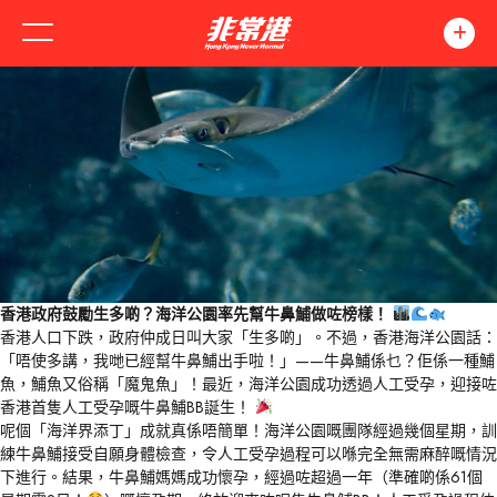
香港政府鼓勵生多啲？海洋公園率先幫牛鼻鯆做咗榜樣！
香港人口下跌，政府仲成日叫大家「生多啲」。不過，香港海洋公園話：
「唔使多講，我哋已經幫牛鼻鯆出手啦！」
——
牛鼻鯆係乜？佢係一種鯆
魚，鯆魚又俗稱「魔鬼魚」！最近，海洋公園成功透過人工受孕，迎接咗
香港首隻人工受孕嘅牛鼻鯆
BB
誕生！
呢個「海洋界添丁」成就真係唔簡單！海洋公園嘅團隊經過幾個星期，訓
練牛鼻鯆接受自願身體檢查，令人工受孕過程可以喺完全無需麻醉嘅情況
下進行。結果，牛鼻鯆媽媽成功懷孕，經過咗超過一年（準確啲係
61
個