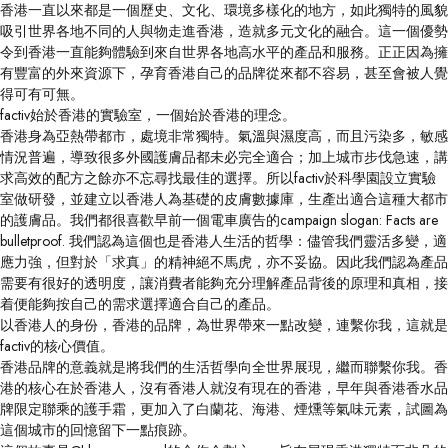
香港一直以來都是一個歷史、文化、環境多樣化的地方，如此獨特的風貌
吸引世界各地不同的人與物走進香港，造就多元文化的融合。這一個優勢
令到香港一直能夠體驗到來自世界各地高水平的產品和服務。正正因為擁
有豐富的外來資源下，孕育香港自己的品牌從來都不容易，甚至會被人覺
得可有可無。
factiv始於香港的實驗室，一個始於香港的理念。
香港身為亞熱帶都市，處境非常獨特。氣溫與濕度高，而且污染多，敏感
情況普遍，導致很多外國護膚品都未必完全適合；加上城市步伐急速，講
求高效的配方之餘亦不忘尋找最佳的選擇。所以factiv於科學園設立實驗
室做研發，並建立以香港人為基礎的皮膚數據庫，生產出適合這種大都市
的護膚品。我們都很喜歡早前一個電車廣告的campaign slogan: Facts are
bulletproof. 我們認為這個也是香港人生活的哲學：儘管我們靈活多變，適
應力強，但對於「求真」的精神絕不馬虎，亦不妥協。因此我們認為產品
需要有很好的透明度，讓消費者能夠充分理解產品背後的原理和真相，接
着便能夠按自己的需求選擇適合自己的產品。
以香港人的身份，香港的品牌，為世界帶來一點改變，連繫你我，這就是
factiv的核心價值。
香港品牌的意義就是將我們的生活哲學向全世界展現，繼而聯繫你我。香
港的核心在於香港人，沒有香港人就沒有現在的香港，早年與香港香水品
牌限定聯乘的護手霜，更加入了白蘭花、海港、煙燻等氣味元素，試圖為
這個城市的回憶留下一點痕跡。