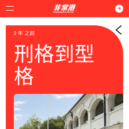
2 年 之前
刑格到型
格