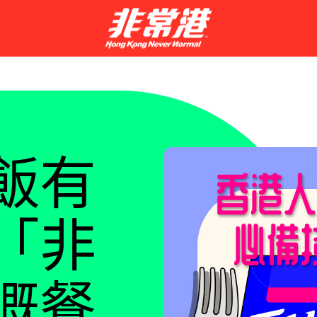
飯有
「非
嘅餐