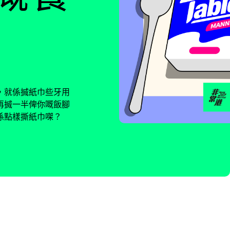
，就係搣紙巾些牙用
再搣一半俾你嘅飯腳
係點樣撕紙巾㗎？