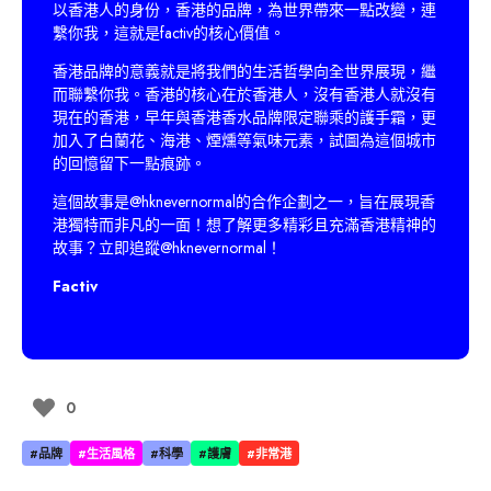
以香港人的身份，香港的品牌，為世界帶來一點改變，連
繫你我，這就是factiv的核心價值。
香港品牌的意義就是將我們的生活哲學向全世界展現，繼
而聯繫你我。香港的核心在於香港人，沒有香港人就沒有
現在的香港，早年與香港香水品牌限定聯乘的護手霜，更
加入了白蘭花、海港、煙燻等氣味元素，試圖為這個城市
的回憶留下一點痕跡。
這個故事是
@hknevernormal
的合作企劃之一，旨在展現香
港獨特而非凡的一面！想了解更多精彩且充滿香港精神的
故事？立即追蹤
@hknevernormal
！
Factiv
0
#品牌
#生活風格
#科學
#護膚
#非常港