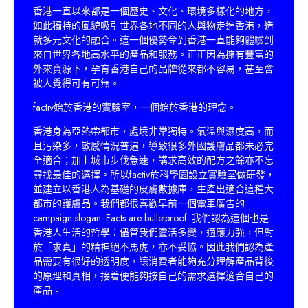
香港一直以來都是一個歷史、文化、環境多樣化的地方，
如此獨特的風貌吸引世界各地不同的人與物走進香港，造
就多元文化的融合。這一個優勢令到香港一直能夠體驗到
來自世界各地高水平的產品和服務。正正因為擁有豐富的
外來資源下，孕育香港自己的品牌從來都不容易，甚至會
被人覺得可有可無。
factiv始於香港的實驗室，一個始於香港的理念。
香港身為亞熱帶都市，處境非常獨特。氣溫與濕度高，而
且污染多，敏感情況普遍，導致很多外國護膚品都未必完
全適合；加上城市步伐急速，講求高效的配方之餘亦不忘
尋找最佳的選擇。所以factiv於科學園設立實驗室做研發，
並建立以香港人為基礎的皮膚數據庫，生產出適合這種大
都市的護膚品。我們都很喜歡早前一個電車廣告的
campaign slogan: Facts are bulletproof. 我們認為這個也是
香港人生活的哲學：儘管我們靈活多變，適應力強，但對
於「求真」的精神絕不馬虎，亦不妥協。因此我們認為產
品需要有很好的透明度，讓消費者能夠充分理解產品背後
的原理和真相，接着便能夠按自己的需求選擇適合自己的
產品。