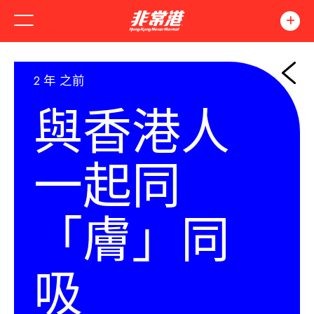
2 年 之前
與香港人
一起同
「膚」同
吸