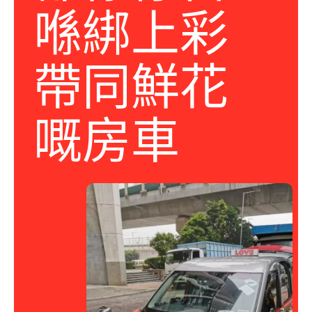
喺綁上彩
帶同鮮花
嘅房車