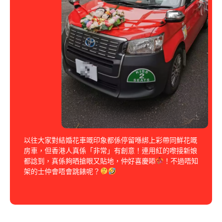
以往大家對結婚花車嘅印象都係停留喺綁上彩帶同鮮花嘅
房車，但香港人真係「非常」有創意！連用紅的嚟接新娘
都諗到，真係夠晒搶眼又貼地，仲好喜慶㖭
！不過唔知
架的士仲會唔會跳錶呢？