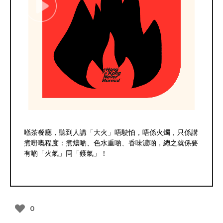
喺茶餐廳，聽到人講「大火」唔駛怕，唔係火燭，只係講
煮嘢嘅程度：煮燶啲、色水重啲、香味濃啲，總之就係要
有啲「火氣」同「鑊氣」！
0